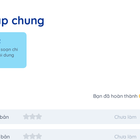
ập chung
2
 soạn chi
ội dung
Bạn đã hoàn thành
 bản
Chưa làm
 bản
Chưa làm