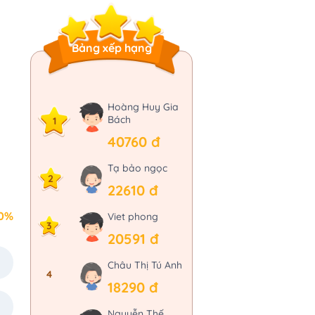
Bảng xếp hạng
Hoàng Huy Gia
Bách
1
40760 đ
Tạ bảo ngọc
2
22610 đ
0%
Viet phong
3
20591 đ
Châu Thị Tú Anh
4
18290 đ
Nguyễn Thế