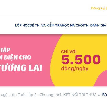
Đăng ký
LỚP HỌC
ĐỀ THI VÀ KIỂM TRA
HỌC MÀ CHƠI
THI ĐÁNH GIÁ
Luyện tập Toán lớp 2 - Chương trình KẾT NỐI TRI THỨC
Bà