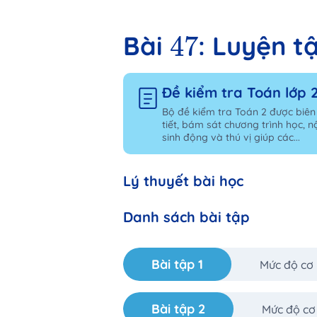
47
47
Bài
: Luyện t
Đề kiểm tra Toán lớp 
Bộ đề kiểm tra Toán 2 được biên
tiết, bám sát chương trình học, n
sinh động và thú vị giúp các...
Lý thuyết bài học
Danh sách bài tập
Bài tập 1
Mức độ cơ
Bài tập 2
Mức độ cơ