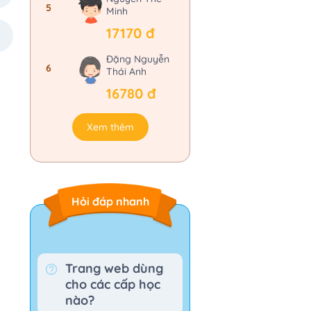
5
Minh
17170 đ
Đặng Nguyễn
6
Thái Anh
16780 đ
Xem thêm
Hỏi đáp nhanh
Trang web dùng
cho các cấp học
nào?