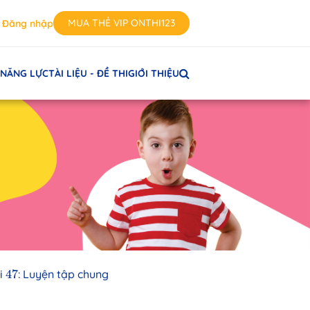
MUA THẺ VIP ONTHI123
Đăng nhập
 NĂNG LỰC
TÀI LIỆU - ĐỀ THI
GIỚI THIỆU
47
i
47
: Luyện tập chung