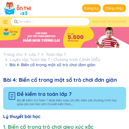
Đăng ký
Đăng nhập
MUA THẺ VIP ONTHI123
Trang chủ
Lớp 7
Toán lớp 7
Luyện tập Toán lớp 7 - Chương trình CÁNH DIỀU
Bài 4: Biến cố trong một số trò chơi đơn giản
Bài 4: Biến cố trong một số trò chơi đơn giản
Đề kiểm tra toán lớp 7
Bộ đề kiểm tra Toán 7 được biên soạn chi tiết, bám sát chương trình học
giúp các con học sinh rà soát kiến thức,...
Lý thuyết bài học
1. Biến cố trong trò chơi gieo xúc xắc