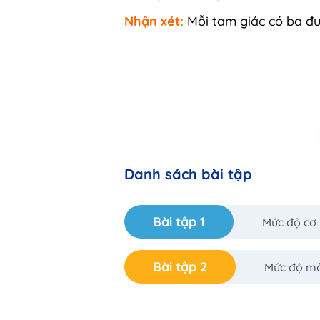
Nhận xét:
Mỗi tam giác có ba đư
Danh sách bài tập
Bài tập 1
Mức độ cơ
A
D
Ở hình trên,
là đường trung 
A
D
Bài tập 2
Mức độ m
2. Tính chất ba đường trung tu