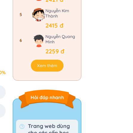
Nguyễn Kim
5
Thành
2415 đ
Nguyễn Quang
6
Minh
2259 đ
Xem thêm
0%
Hỏi đáp nhanh
Trang web dùng
cho các cấp học