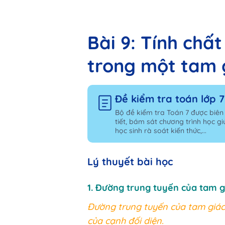
Bài 9: Tính chấ
trong một tam 
Đề kiểm tra toán lớp 7
Bộ đề kiểm tra Toán 7 được biên
tiết, bám sát chương trình học g
học sinh rà soát kiến thức,...
Lý thuyết bài học
1. Đường trung tuyến của tam g
Đường trung tuyến của tam giác 
của cạnh đối diện.