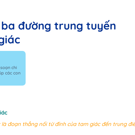
t ba đường trung tuyến
giác
 soạn chi
iúp các con
iác
là đoạn thẳng nối từ đỉnh của tam giác đến trung đ