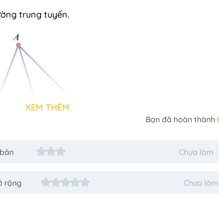
ờng trung tuyến.
XEM THÊM
Bạn đã hoàn thành
 bản
Chưa làm
A
△
A
B
C
tuyến (xuất phát từ đỉnh
) của
△
.
A
A
B
C
ở rộng
Chưa làm
yến của tam giác