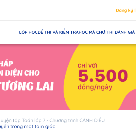
Đăng ký
LỚP HỌC
ĐỀ THI VÀ KIỂM TRA
HỌC MÀ CHƠI
THI ĐÁNH GIÁ
Luyện tập Toán lớp 7 - Chương trình CÁNH DIỀU
tuyến trong một tam giác