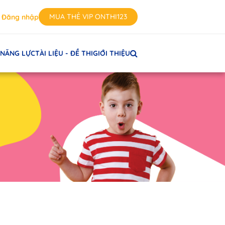
MUA THẺ VIP ONTHI123
Đăng nhập
 NĂNG LỰC
TÀI LIỆU - ĐỀ THI
GIỚI THIỆU