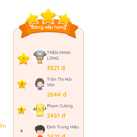
Bảng xếp hạng
TRẦN MINH
LONG
1
3821 đ
Trần Thị Hải
2
Vân
2644 đ
Phạm Cường
3
2461 đ
iểm
Đinh Trung Hiếu
4
2421 đ