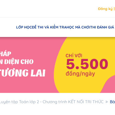
Đăng ký
LỚP HỌC
ĐỀ THI VÀ KIỂM TRA
HỌC MÀ CHƠI
THI ĐÁNH GIÁ
Luyện tập Toán lớp 2 - Chương trình KẾT NỐI TRI THỨC
Bà