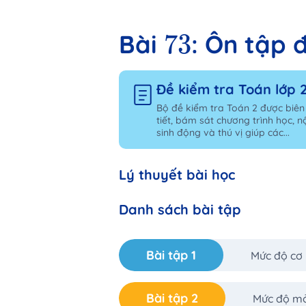
73
73
Bài
: Ôn tập 
Đề kiểm tra Toán lớp 
Bộ đề kiểm tra Toán 2 được biên
tiết, bám sát chương trình học, n
sinh động và thú vị giúp các...
Lý thuyết bài học
Danh sách bài tập
Bài tập 1
Mức độ cơ
Bài tập 2
Mức độ m