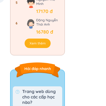
5
Minh
17170 đ
Đặng Nguyễn
6
Thái Anh
16780 đ
Xem thêm
Hỏi đáp nhanh
Trang web dùng
cho các cấp học
nào?