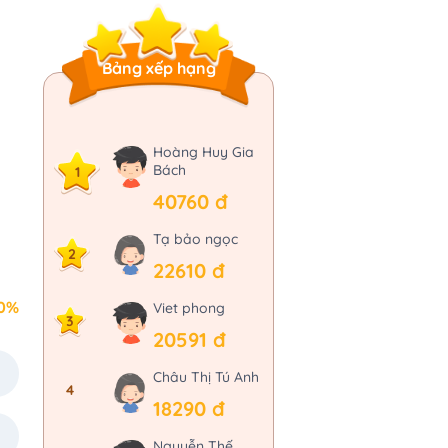
Bảng xếp hạng
Hoàng Huy Gia
Bách
1
40760 đ
Tạ bảo ngọc
2
22610 đ
0%
Viet phong
3
20591 đ
Châu Thị Tú Anh
4
18290 đ
Nguyễn Thế