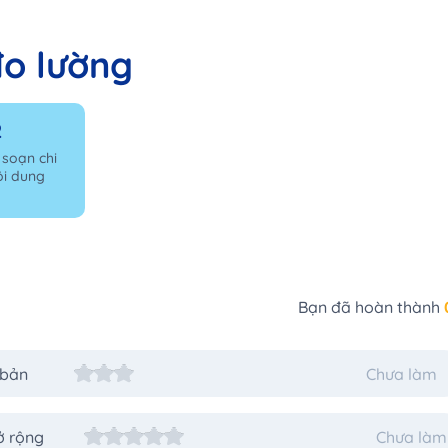
đo lường
2
 soạn chi
ội dung
Bạn đã hoàn thành
 bản
Chưa làm
ở rộng
Chưa làm