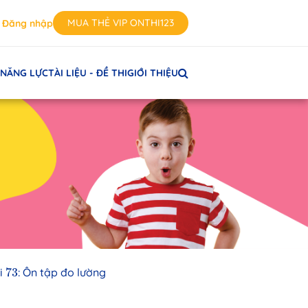
MUA THẺ VIP ONTHI123
Đăng nhập
 NĂNG LỰC
TÀI LIỆU - ĐỀ THI
GIỚI THIỆU
73
i
73
: Ôn tập đo lường