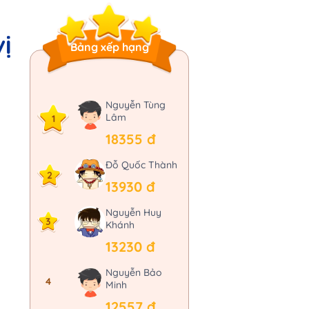
vị
Bảng xếp hạng
Nguyễn Tùng
Lâm
1
18355 đ
Đỗ Quốc Thành
2
13930 đ
Nguyễn Huy
3
Khánh
13230 đ
Nguyễn Bảo
4
Minh
12557 đ