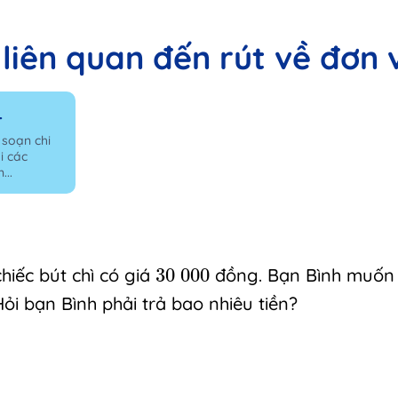
 liên quan đến rút về đơn 
4
 soạn chi
i các
...
30
000
hiếc bút chì có giá
30
000
đồng. Bạn Bình muốn
Hỏi bạn Bình phải trả bao nhiêu tiền?