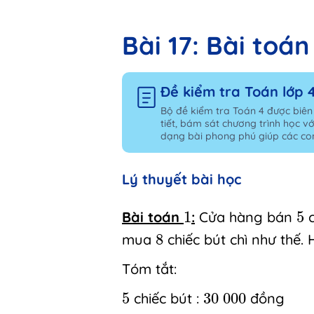
Bài 17: Bài toán
Đề kiểm tra Toán lớp 
Bộ đề kiểm tra Toán 4 được biên
tiết, bám sát chương trình học vớ
dạng bài phong phú giúp các con
Lý thuyết bài học
1
5
Bài toán
1
:
Cửa hàng bán
5
c
8
mua
8
chiếc bút chì như thế. 
Tóm tắt:
5
30
000
5
chiếc bút :
30
000
đồng