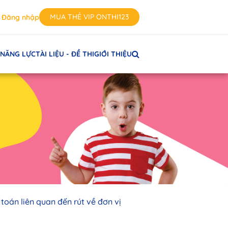
MUA THẺ VIP ONTHI123
Đăng nhập
 NĂNG LỰC
TÀI LIỆU - ĐỀ THI
GIỚI THIỆU
i toán liên quan đến rút về đơn vị