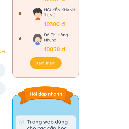
NGUYỄN KHÁNH
5
TÙNG
10380 đ
Đỗ Thị Hồng
6
Nhung
10058 đ
0%
Xem thêm
Hỏi đáp nhanh
t
Trang web dùng
cho các cấp học