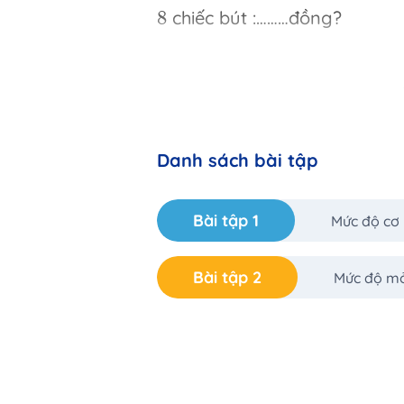
8
8
chiếc bút :………đồng?
3
3
8
Danh sách bài tập
Mua
8
chiếc 
6
0
6
0
Bài tập 1
Mức độ cơ
Bài tập 2
Mức độ m
2
Bài toán
2
:
Người ta đóng g
sen thì đóng được bao nhiêu 
Tóm tắt: