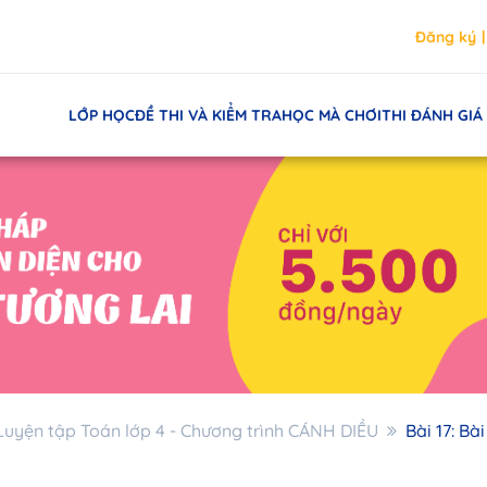
Đăng ký
LỚP HỌC
ĐỀ THI VÀ KIỂM TRA
HỌC MÀ CHƠI
THI ĐÁNH GIÁ
Luyện tập Toán lớp 4 - Chương trình CÁNH DIỀU
Bài 17: Bà