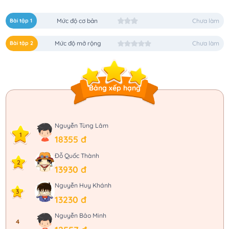
Bài tập 1
Mức độ cơ bản
Chưa làm
Bài tập 2
Mức độ mở rộng
Chưa làm
Bảng xếp hạng
Nguyễn Tùng Lâm
1
18355 đ
Đỗ Quốc Thành
2
13930 đ
Nguyễn Huy Khánh
3
13230 đ
Nguyễn Bảo Minh
4