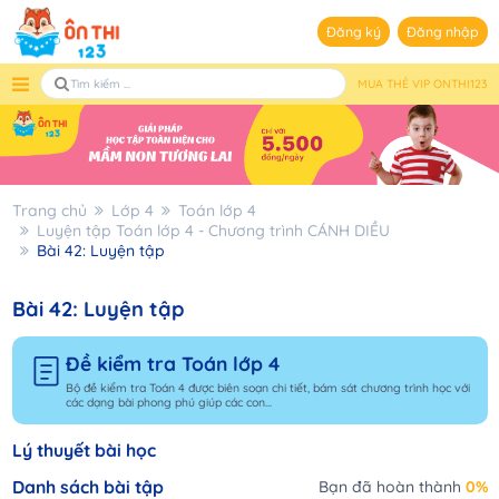
Đăng ký
Đăng nhập
MUA THẺ VIP ONTHI123
Trang chủ
Lớp 4
Toán lớp 4
Luyện tập Toán lớp 4 - Chương trình CÁNH DIỀU
Bài 42: Luyện tập
Bài 42: Luyện tập
Đề kiểm tra Toán lớp 4
Bộ đề kiểm tra Toán 4 được biên soạn chi tiết, bám sát chương trình học với
các dạng bài phong phú giúp các con...
Lý thuyết bài học
Danh sách bài tập
Bạn đã hoàn thành
0%