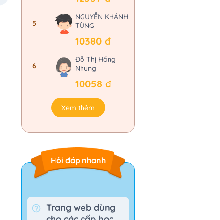
NGUYỄN KHÁNH
5
TÙNG
10380 đ
Đỗ Thị Hồng
6
Nhung
10058 đ
Xem thêm
Hỏi đáp nhanh
Trang web dùng
cho các cấp học