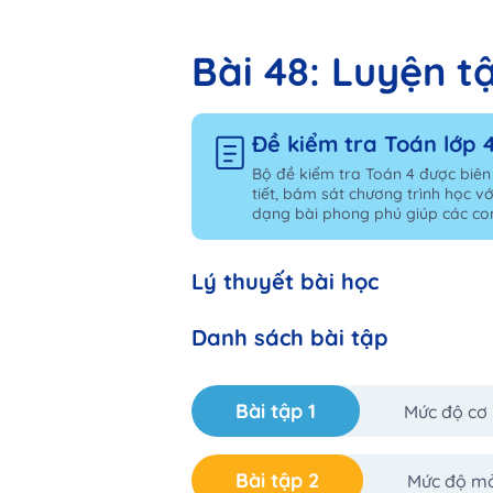
Bài 48: Luyện t
Đề kiểm tra Toán lớp 
Bộ đề kiểm tra Toán 4 được biên
tiết, bám sát chương trình học vớ
dạng bài phong phú giúp các con
Lý thuyết bài học
Danh sách bài tập
Bài tập 1
Mức độ cơ
Bài tập 2
Mức độ m