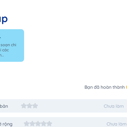
ập
4
 soạn chi
i các
...
Bạn đã hoàn thành
 bản
Chưa làm
ở rộng
Chưa làm