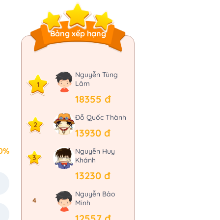
Bảng xếp hạng
Nguyễn Tùng
Lâm
1
18355 đ
Đỗ Quốc Thành
2
13930 đ
0%
Nguyễn Huy
3
Khánh
13230 đ
Nguyễn Bảo
4
Minh
12557 đ