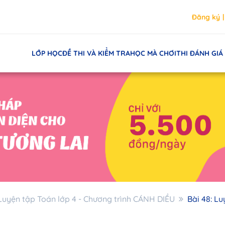
Đăng ký
LỚP HỌC
ĐỀ THI VÀ KIỂM TRA
HỌC MÀ CHƠI
THI ĐÁNH GIÁ
Luyện tập Toán lớp 4 - Chương trình CÁNH DIỀU
Bài 48: L