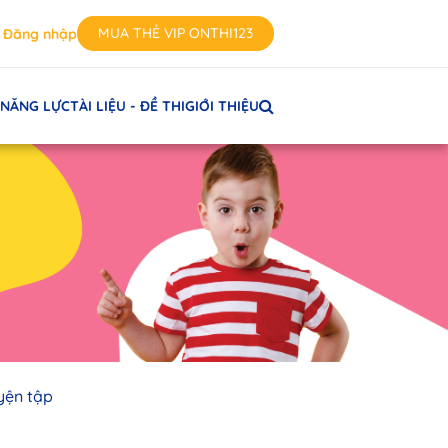
MUA THẺ VIP ONTHI123
Đăng nhập
 NĂNG LỰC
TÀI LIỆU - ĐỀ THI
GIỚI THIỆU
uyện tập