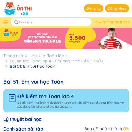
Đăng ký
Đăng nhập
MUA THẺ VIP ONTHI123
Trang chủ
Lớp 4
Toán lớp 4
Luyện tập Toán lớp 4 - Chương trình CÁNH DIỀU
Bài 51: Em vui học Toán
Bài 51: Em vui học Toán
Đề kiểm tra Toán lớp 4
Bộ đề kiểm tra Toán 4 được biên soạn chi tiết, bám sát chương trình học với
các dạng bài phong phú giúp các con...
Lý thuyết bài học
Danh sách bài tập
Bạn đã hoàn thành
0%