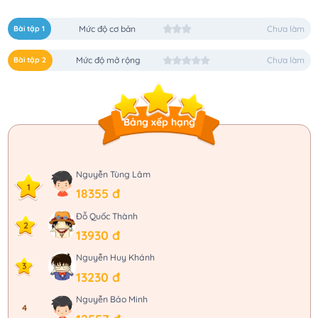
Bài tập 1
Mức độ cơ bản
Chưa làm
Bài tập 2
Mức độ mở rộng
Chưa làm
Bảng xếp hạng
Nguyễn Tùng Lâm
1
18355 đ
Đỗ Quốc Thành
2
13930 đ
Nguyễn Huy Khánh
3
13230 đ
Nguyễn Bảo Minh
4