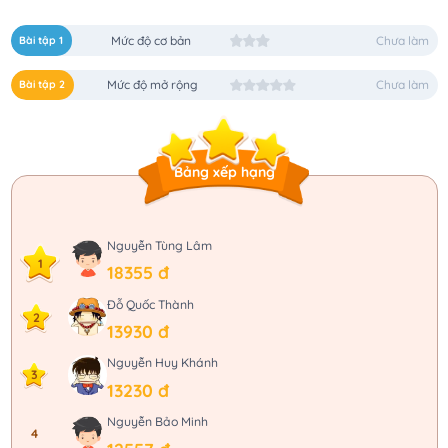
Bài tập 1
Mức độ cơ bản
Chưa làm
Bài tập 2
Mức độ mở rộng
Chưa làm
Bảng xếp hạng
Nguyễn Tùng Lâm
1
18355 đ
Đỗ Quốc Thành
2
13930 đ
Nguyễn Huy Khánh
3
13230 đ
Nguyễn Bảo Minh
4