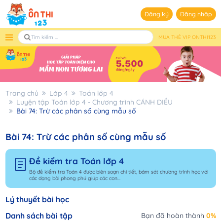
Đăng ký
Đăng nhập
MUA THẺ VIP ONTHI123
Trang chủ
Lớp 4
Toán lớp 4
Luyện tập Toán lớp 4 - Chương trình CÁNH DIỀU
Bài 74: Trừ các phân số cùng mẫu số
Bài 74: Trừ các phân số cùng mẫu số
Đề kiểm tra Toán lớp 4
Bộ đề kiểm tra Toán 4 được biên soạn chi tiết, bám sát chương trình học với
các dạng bài phong phú giúp các con...
Lý thuyết bài học
Danh sách bài tập
Bạn đã hoàn thành
0%