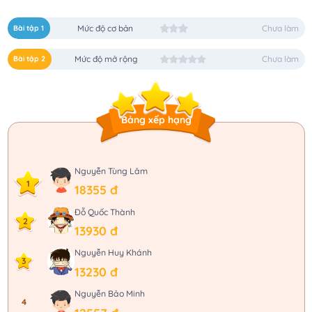
Bài tập 1
Mức độ cơ bản
Chưa làm
Bài tập 2
Mức độ mở rộng
Chưa làm
Bảng xếp hạng
Nguyễn Tùng Lâm
1
18355 đ
Đỗ Quốc Thành
2
13930 đ
Nguyễn Huy Khánh
3
13230 đ
Nguyễn Bảo Minh
4