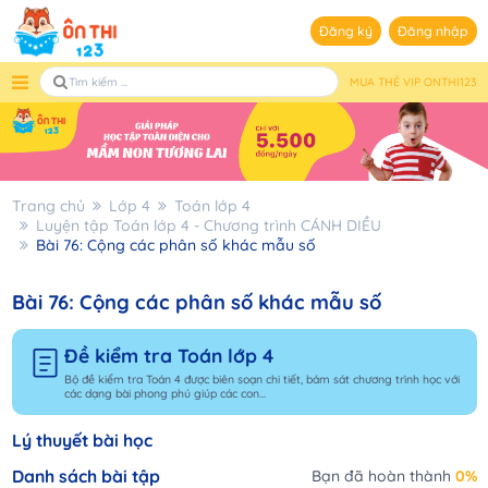
Đăng ký
Đăng nhập
MUA THẺ VIP ONTHI123
Trang chủ
Lớp 4
Toán lớp 4
Luyện tập Toán lớp 4 - Chương trình CÁNH DIỀU
Bài 76: Cộng các phân số khác mẫu số
Bài 76: Cộng các phân số khác mẫu số
Đề kiểm tra Toán lớp 4
Bộ đề kiểm tra Toán 4 được biên soạn chi tiết, bám sát chương trình học với
các dạng bài phong phú giúp các con...
Lý thuyết bài học
Danh sách bài tập
Bạn đã hoàn thành
0%