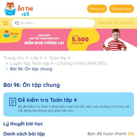
Đăng ký
Đăng nhập
MUA THẺ VIP ONTHI123
Trang chủ
Lớp 4
Toán lớp 4
Luyện tập Toán lớp 4 - Chương trình CÁNH DIỀU
Bài 96: Ôn tập chung
Bài 96: Ôn tập chung
Đề kiểm tra Toán lớp 4
Bộ đề kiểm tra Toán 4 được biên soạn chi tiết, bám sát chương trình học với
các dạng bài phong phú giúp các con...
Lý thuyết bài học
Danh sách bài tập
Bạn đã hoàn thành
0%