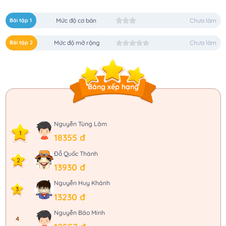
Bài tập 1
Mức độ cơ bản
Chưa làm
Bài tập 2
Mức độ mở rộng
Chưa làm
Bảng xếp hạng
Nguyễn Tùng Lâm
1
18355 đ
Đỗ Quốc Thành
2
13930 đ
Nguyễn Huy Khánh
3
13230 đ
Nguyễn Bảo Minh
4