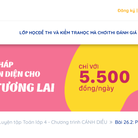
Đăng ký
LỚP HỌC
ĐỀ THI VÀ KIỂM TRA
HỌC MÀ CHƠI
THI ĐÁNH GIÁ
Luyện tập Toán lớp 4 - Chương trình CÁNH DIỀU
Bài 26.2: 