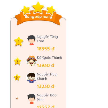
Bảng xếp hạng
Nguyễn Tùng
Lâm
1
18355 đ
Đỗ Quốc Thành
2
13930 đ
Nguyễn Huy
3
Khánh
13230 đ
Nguyễn Bảo
4
Minh
12557 đ