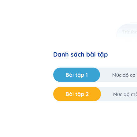
Danh sách bài tập
Bài tập 1
Mức độ cơ
Bài tập 2
Mức độ m
516
372
-
50
420
=
465
Vậy
516
372
−
50
420
=
465