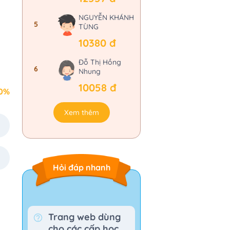
NGUYỄN KHÁNH
5
TÙNG
10380 đ
Đỗ Thị Hồng
6
Nhung
10058 đ
0%
Xem thêm
Hỏi đáp nhanh
Trang web dùng
cho các cấp học