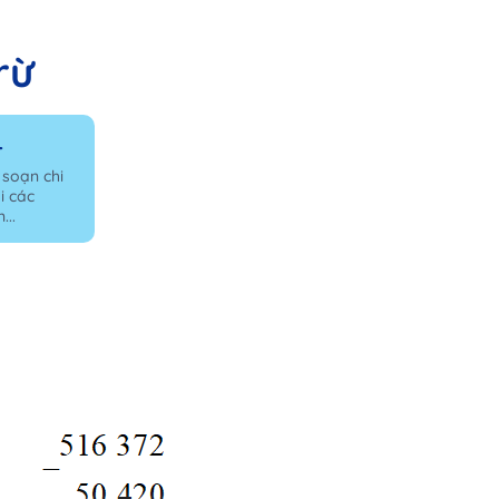
rừ
4
 soạn chi
i các
...