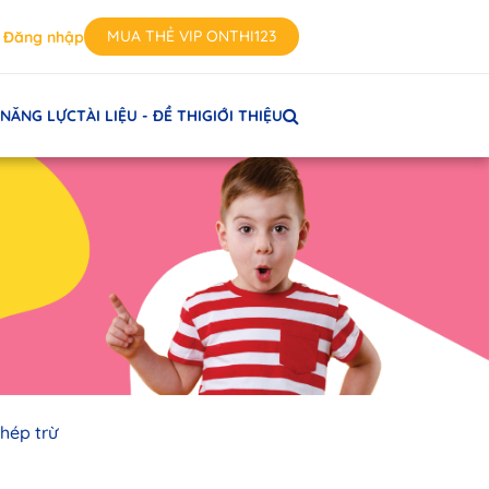
MUA THẺ VIP ONTHI123
Đăng nhập
 NĂNG LỰC
TÀI LIỆU - ĐỀ THI
GIỚI THIỆU
Phép trừ