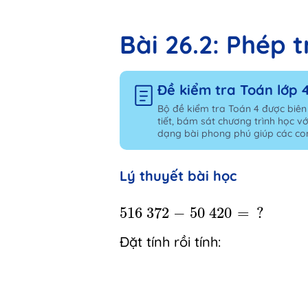
Bài 26.2: Phép t
Đề kiểm tra Toán lớp 
Bộ đề kiểm tra Toán 4 được biên
tiết, bám sát chương trình học vớ
dạng bài phong phú giúp các con
Lý thuyết bài học
516
372
-
50
420
=
?
516
372
−
50
420
=
?
Đặt tính rồi tính: