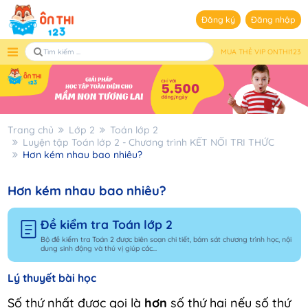
Đăng ký
Đăng nhập
MUA THẺ VIP ONTHI123
Trang chủ
Lớp 2
Toán lớp 2
Luyện tập Toán lớp 2 - Chương trình KẾT NỐI TRI THỨC
Hơn kém nhau bao nhiêu?
Hơn kém nhau bao nhiêu?
Đề kiểm tra Toán lớp 2
Bộ đề kiểm tra Toán 2 được biên soạn chi tiết, bám sát chương trình học, nội
dung sinh động và thú vị giúp các...
Lý thuyết bài học
Số thứ nhất được gọi là
hơn
số thứ hai nếu số thứ