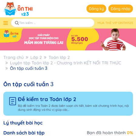
Đăng ký
Đăng nhập
MUA THẺ VIP ONTHI123
Trang chủ
Lớp 2
Toán lớp 2
Luyện tập Toán lớp 2 - Chương trình KẾT NỐI TRI THỨC
3
Ôn tập cuối tuần
3
3
3
Ôn tập cuối tuần
Đề kiểm tra Toán lớp 2
Bộ đề kiểm tra Toán 2 được biên soạn chi tiết, bám sát chương trình học, nội
dung sinh động và thú vị giúp các...
Lý thuyết bài học
Danh sách bài tập
Bạn đã hoàn thành
0%