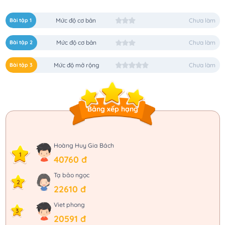
Bài tập 1
Mức độ cơ bản
Chưa làm
Bài tập 2
Mức độ cơ bản
Chưa làm
Bài tập 3
Mức độ mở rộng
Chưa làm
Bảng xếp hạng
Hoàng Huy Gia Bách
1
40760 đ
Tạ bảo ngọc
2
22610 đ
Viet phong
3
20591 đ