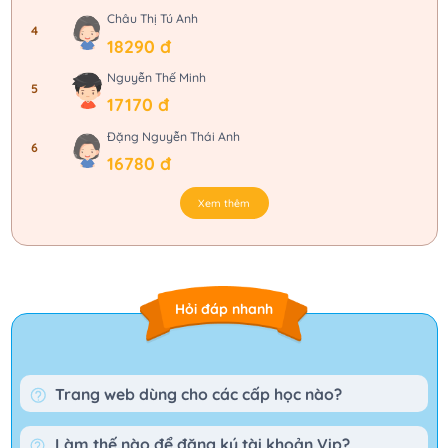
Châu Thị Tú Anh
4
18290 đ
Nguyễn Thế Minh
5
17170 đ
Đặng Nguyễn Thái Anh
6
16780 đ
Xem thêm
Hỏi đáp nhanh
Trang web dùng cho các cấp học nào?
Làm thế nào để đăng ký tài khoản Vip?