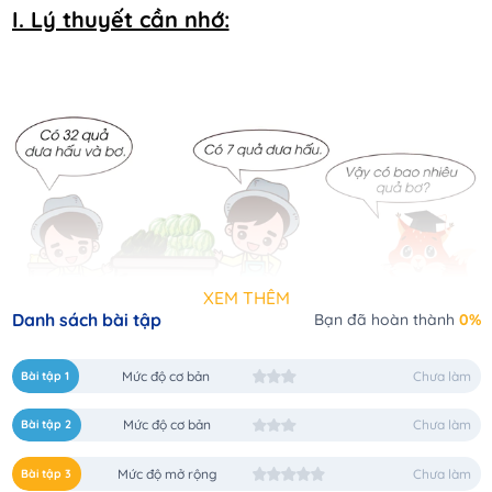
I. Lý thuyết cần nhớ:
XEM THÊM
Danh sách bài tập
Bạn đã hoàn thành
0%
Bài tập 1
Mức độ cơ bản
Chưa làm
Bài tập 2
Mức độ cơ bản
Chưa làm
Bài tập 3
Mức độ mở rộng
Chưa làm