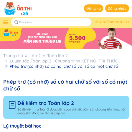
Đăng ký
Đăng nhập
MUA THẺ VIP ONTHI123
Trang chủ
Lớp 2
Toán lớp 2
Luyện tập Toán lớp 2 - Chương trình KẾT NỐI TRI THỨC
Phép trừ (có nhớ) số có hai chữ số với số có một chữ số
Phép trừ (có nhớ) số có hai chữ số với số có một
chữ số
Đề kiểm tra Toán lớp 2
Bộ đề kiểm tra Toán 2 được biên soạn chi tiết, bám sát chương trình học, nội
dung sinh động và thú vị giúp các...
Lý thuyết bài học