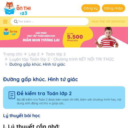
Đăng ký
Đăng nhập
MUA THẺ VIP ONTHI123
Trang chủ
Lớp 2
Toán lớp 2
Luyện tập Toán lớp 2 - Chương trình KẾT NỐI TRI THỨC
Đường gấp khúc. Hình tứ giác
Đường gấp khúc. Hình tứ giác
Đề kiểm tra Toán lớp 2
Bộ đề kiểm tra Toán 2 được biên soạn chi tiết, bám sát chương trình học, nội
dung sinh động và thú vị giúp các...
Lý thuyết bài học
I. Lý thuyết cần nhớ: