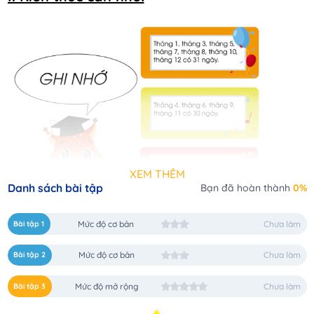
XEM THÊM
Danh sách bài tập
Bạn đã hoàn thành
0%
Bài tập 1
Mức độ cơ bản
Chưa làm
II. Các dạng bài tập:
Bài tập 2
Mức độ cơ bản
Chưa làm
1
Dạng
1
: Xác định tháng cho trước có bao
Bài tập 3
Mức độ mở rộng
Chưa làm
nhiêu ngày?