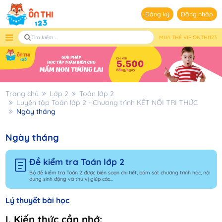
Đăng ký
Đăng nhập
MUA THẺ VIP ONTHI123
Trang chủ
Lớp 2
Toán lớp 2
Luyện tập Toán lớp 2 - Chương trình KẾT NỐI TRI THỨC
Ngày tháng
Ngày tháng
Đề kiểm tra Toán lớp 2
Bộ đề kiểm tra Toán 2 được biên soạn chi tiết, bám sát chương trình học, nội
dung sinh động và thú vị giúp các...
Lý thuyết bài học
I. Kiến thức cần nhớ: