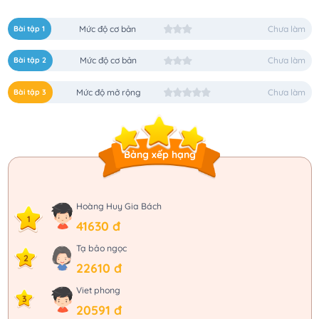
Bài tập 1
Mức độ cơ bản
Chưa làm
Bài tập 2
Mức độ cơ bản
Chưa làm
Bài tập 3
Mức độ mở rộng
Chưa làm
Bảng xếp hạng
Hoàng Huy Gia Bách
1
41630 đ
Tạ bảo ngọc
2
22610 đ
Viet phong
3
20591 đ