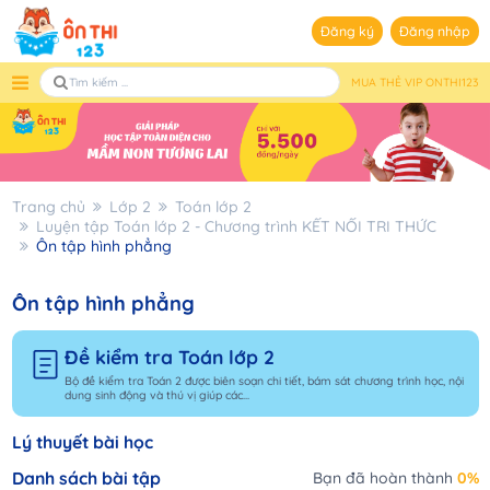
Đăng ký
Đăng nhập
MUA THẺ VIP ONTHI123
Trang chủ
Lớp 2
Toán lớp 2
Luyện tập Toán lớp 2 - Chương trình KẾT NỐI TRI THỨC
Ôn tập hình phẳng
Ôn tập hình phẳng
Đề kiểm tra Toán lớp 2
Bộ đề kiểm tra Toán 2 được biên soạn chi tiết, bám sát chương trình học, nội
dung sinh động và thú vị giúp các...
Lý thuyết bài học
Danh sách bài tập
Bạn đã hoàn thành
0%