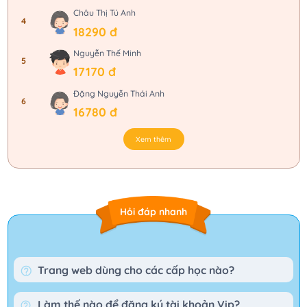
Châu Thị Tú Anh
4
18290 đ
Nguyễn Thế Minh
5
17170 đ
Đặng Nguyễn Thái Anh
6
16780 đ
Xem thêm
Hỏi đáp nhanh
Trang web dùng cho các cấp học nào?
Làm thế nào để đăng ký tài khoản Vip?