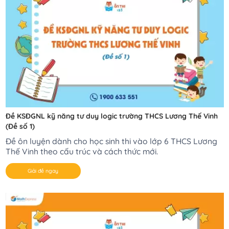
Đề KSĐGNL kỹ năng tư duy logic trường THCS Lương Thế Vinh
(Đề số 1)
Đề ôn luyện dành cho học sinh thi vào lớp 6 THCS Lương
Thế Vinh theo cấu trúc và cách thức mới.
Giải đề ngay