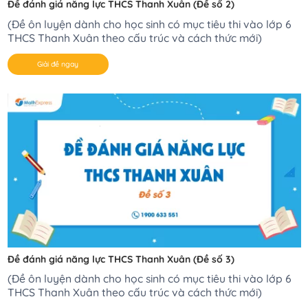
Đề đánh giá năng lực THCS Thanh Xuân (Đề số 2)
(Đề ôn luyện dành cho học sinh có mục tiêu thi vào lớp 6
THCS Thanh Xuân theo cấu trúc và cách thức mới)
Giải đề ngay
Đề đánh giá năng lực THCS Thanh Xuân (Đề số 3)
(Đề ôn luyện dành cho học sinh có mục tiêu thi vào lớp 6
THCS Thanh Xuân theo cấu trúc và cách thức mới)