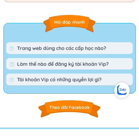
Hỏi đáp nhanh
Trang web dùng cho các cấp học nào?
Làm thế nào để đăng ký tài khoản Vip?
Tài khoản Vip có những quyền lợi gì?
Theo dõi Facebook