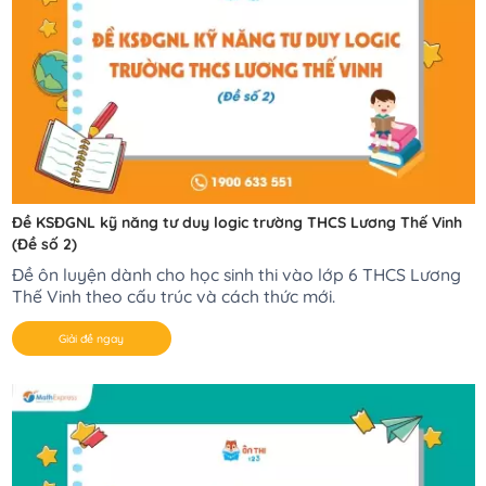
Đề KSĐGNL kỹ năng tư duy logic trường THCS Lương Thế Vinh
(Đề số 2)
Đề ôn luyện dành cho học sinh thi vào lớp 6 THCS Lương
Thế Vinh theo cấu trúc và cách thức mới.
Giải đề ngay