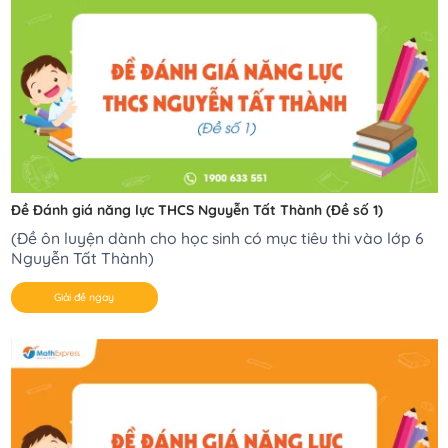
Đề Đánh giá năng lực THCS Nguyễn Tất Thành (Đề số 1)
(Đề ôn luyện dành cho học sinh có mục tiêu thi vào lớp 6
Nguyễn Tất Thành)
Giải đề ngay