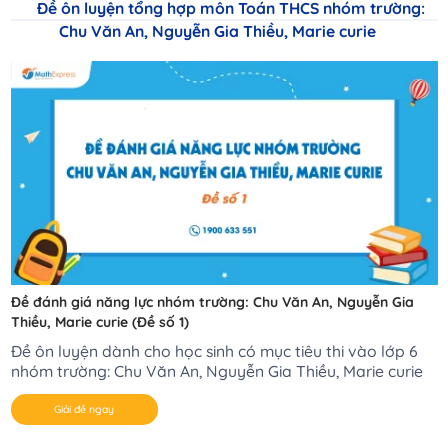
Đề ôn luyện tổng hợp môn Toán THCS nhóm trường:
Chu Văn An, Nguyễn Gia Thiều, Marie curie
Đề đánh giá năng lực nhóm trường: Chu Văn An, Nguyễn Gia
Thiều, Marie curie (Đề số 1)
Đề ôn luyện dành cho học sinh có mục tiêu thi vào lớp 6
nhóm trường: Chu Văn An, Nguyễn Gia Thiều, Marie curie
Giải đề ngay