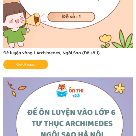
Đề luyện vòng 1 Archimedes, Ngôi Sao (Đề số 1)
Giải đề ngay