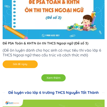
Đề PSA Toán & KHTN ôn thi THCS Ngoại ngữ (Đề số 3)
(Đề ôn luyện dành cho học sinh có mục tiêu thi vào lớp 6
THCS Ngoại ngữ theo cấu trúc và cách thức mới)
Giải đề ngay
Xem thêm
Đề luyện vào lớp 6 trường THCS Nguyễn Tất Thành