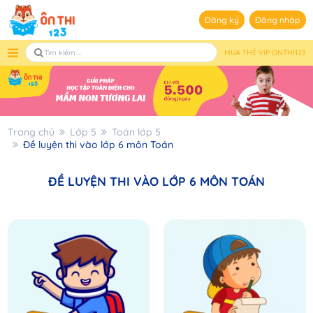
Đăng ký
Đăng nhập
MUA THẺ VIP ONTHI123
Trang chủ
Lớp 5
Toán lớp 5
Đề luyện thi vào lớp 6 môn Toán
ĐỀ LUYỆN THI VÀO LỚP 6 MÔN TOÁN