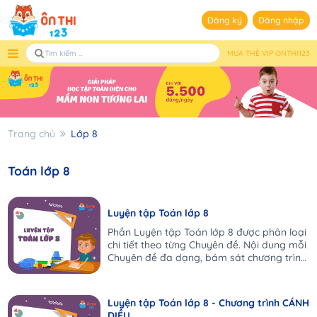
Đăng ký
Đăng nhập
MUA THẺ VIP ONTHI123
Trang chủ
Lớp 8
Toán lớp 8
Luyện tập Toán lớp 8
Phần Luyện tập Toán lớp 8 được phân loại
chi tiết theo từng Chuyên đề. Nội dung mỗi
Chuyên đề đa dạng, bám sát chương trình
SGK, đồng thời có sự mở rộng, nâng cao
phù hợp. Từ đó tạo điều kiện cho các con
tiếp cận kiến thức tốt, luyện tập đầy đủ
Luyện tập Toán lớp 8 - Chương trình CÁNH
các dạng bài từ cơ bản đến nâng cao. Qua
DIỀU