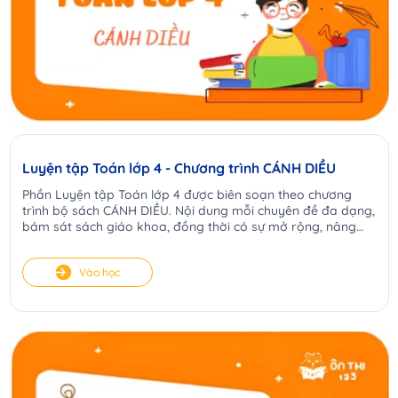
Luyện tập Toán lớp 4 - Chương trình CÁNH DIỀU
Phần Luyện tập Toán lớp 4 được biên soạn theo chương
trình bộ sách CÁNH DIỀU. Nội dung mỗi chuyên đề đa dạng,
bám sát sách giáo khoa, đồng thời có sự mở rộng, nâng
cao phù hợp. Từ đó tạo điều kiện cho các con tiếp cận kiến
thức tốt, luyện tập đầy đủ các dạng bài từ cơ bản đến nâng
Vào học
cao. Qua đó cải thiện kết quả học tập của học sinh một
cách rõ rệt.