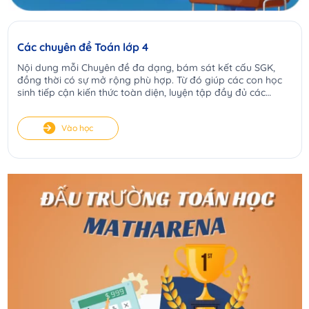
Các chuyên đề Toán lớp 4
Nội dung mỗi Chuyên đề đa dạng, bám sát kết cấu SGK,
đồng thời có sự mở rộng phù hợp. Từ đó giúp các con học
sinh tiếp cận kiến thức toàn diện, luyện tập đầy đủ các
dạng bài từ cơ bản đến nâng cao. Thông qua kết quả đánh
giá chính xác tình hình học tập để có định hướng thi cử hợp
Vào học
lí.