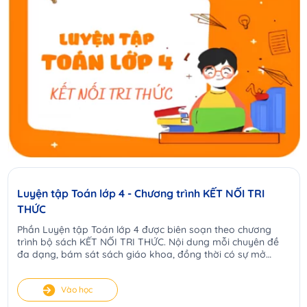
Luyện tập Toán lớp 4 - Chương trình KẾT NỐI TRI
THỨC
Phần Luyện tập Toán lớp 4 được biên soạn theo chương
trình bộ sách KẾT NỐI TRI THỨC. Nội dung mỗi chuyên đề
đa dạng, bám sát sách giáo khoa, đồng thời có sự mở
rộng, nâng cao phù hợp. Từ đó tạo điều kiện cho các con
tiếp cận kiến thức tốt, luyện tập đầy đủ các dạng bài từ cơ
Vào học
bản đến nâng cao. Qua đó cải thiện kết quả học tập của
học sinh một cách rõ rệt.