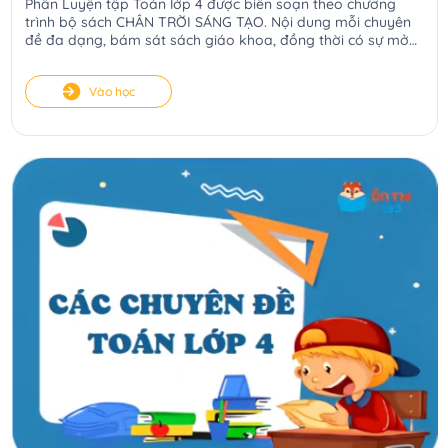
Phần Luyện tập Toán lớp 4 được biên soạn theo chương
trình bộ sách CHÂN TRỜI SÁNG TẠO. Nội dung mỗi chuyên
đề đa dạng, bám sát sách giáo khoa, đồng thời có sự mở
rộng, nâng cao phù hợp. Từ đó tạo điều kiện cho các con
tiếp cận kiến thức tốt, luyện tập đầy đủ các dạng bài từ cơ
Vào học
bản đến nâng cao. Qua đó cải thiện kết quả học tập của
học sinh một cách rõ rệt.