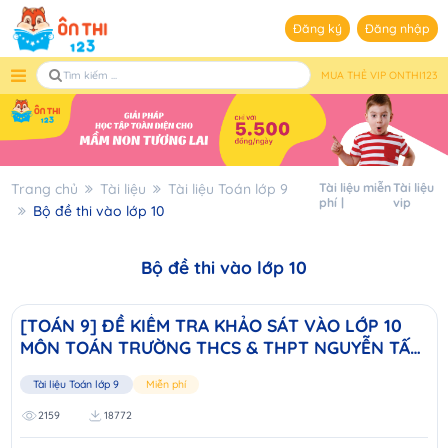
Đăng ký
Đăng nhập
MUA THẺ VIP ONTHI123
Trang chủ
Tài liệu
Tài liệu Toán lớp 9
Tài liệu miễn
Tài liệu
phí
vip
Bộ đề thi vào lớp 10
Bộ đề thi vào lớp 10
[TOÁN 9] ĐỀ KIỂM TRA KHẢO SÁT VÀO LỚP 10
MÔN TOÁN TRƯỜNG THCS & THPT NGUYỄN TẤT
THÀNH
Tài liệu Toán lớp 9
Miễn phí
2159
18772