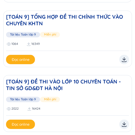
[TOÁN 9] TỔNG HỢP ĐỀ THI CHÍNH THỨC VÀO
CHUYÊN KHTN
Tài liệu Toán lớp 9
Miễn phí
1064
16349
Đọc online
[TOÁN 9] ĐỀ THI VÀO LỚP 10 CHUYÊN TOÁN -
TIN SỞ GD&ĐT HÀ NỘI
Tài liệu Toán lớp 9
Miễn phí
2022
16424
Đọc online