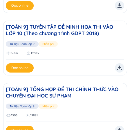
Đọc online
[TOÁN 9] TUYỂN TẬP ĐỀ MINH HOẠ THI VÀO
LỚP 10 (Theo chương trình GDPT 2018)
Tài liệu Toán lớp 9
Miễn phí
3026
19583
Đọc online
[TOÁN 9] TỔNG HỢP ĐỀ THI CHÍNH THỨC VÀO
CHUYÊN ĐẠI HỌC SƯ PHẠM
Tài liệu Toán lớp 9
Miễn phí
1306
19891