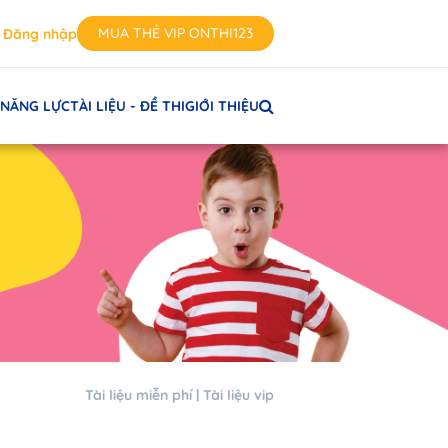
MUA THẺ VIP ONTHI123
Đăng nhập
 NĂNG LỰC
TÀI LIỆU - ĐỀ THI
GIỚI THIỆU
Tài liệu miễn phí
Tài liệu vip