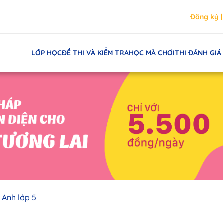
Đăng ký
LỚP HỌC
ĐỀ THI VÀ KIỂM TRA
HỌC MÀ CHƠI
THI ĐÁNH GIÁ
g Anh lớp 5