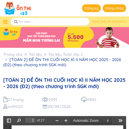
Đăng ký
Đăng nhập
MUA THẺ VIP ONTHI123
Trang chủ
Tài liệu
Tài liệu Toán lớp 2
[TOÁN 2] ĐỀ ÔN THI CUỐI HỌC KÌ II NĂM HỌC 2025 - 2026
(Đ2) (theo chương trình SGK mới)
[TOÁN 2] ĐỀ ÔN THI CUỐI HỌC KÌ II NĂM HỌC 2025
- 2026 (Đ2) (theo chương trình SGK mới)
27 trang
2591
7845
onthi123
09/04/2026