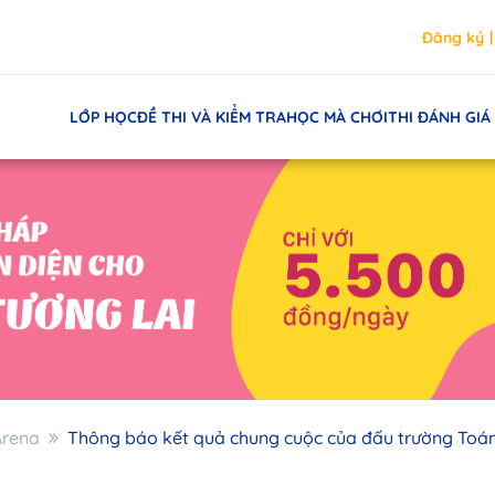
Đăng ký
LỚP HỌC
ĐỀ THI VÀ KIỂM TRA
HỌC MÀ CHƠI
THI ĐÁNH GIÁ
Arena
Thông báo kết quả chung cuộc của đấu trường Toá