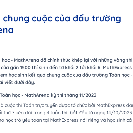
 chung cuộc của đấu trường
ena
n học - MathArena đã chính thức khép lại với những vòng thi
 của gần 1500 thí sinh đến từ khối 2 tới khối 6. MathExpress
c em học sinh kết quả chung cuộc của đấu trường Toán học -
i viết dưới đây.
Toán học - MathArena kỳ thi tháng 11/2023
 cuộc thi Toán trực tuyến được tổ chức bởi MathExpress dà
ối thứ 7 kéo dài trong 4 tuần thi, bắt đầu từ ngày 14/10/2023.
cho học trò yêu toán tại MathExpress nói riêng và học sinh cả