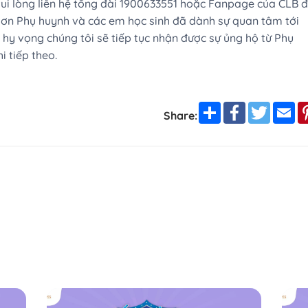
ui lòng liên hệ tổng đài 1900633551 hoặc Fanpage của CLB 
 ơn Phụ huynh và các em học sinh đã dành sự quan tâm tới
hy vọng chúng tôi sẽ tiếp tục nhận được sự ủng hộ từ Phụ
 tiếp theo.
Share
Facebook
Twitter
Em
Share: