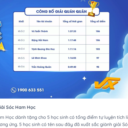
giải Sóc Ham Học
am Học dành tặng cho 5 học sinh có tổng điểm tự luyện tích l
ơng ứng. 5 học sinh có tên sau đây đã xuất sắc giành giải Só