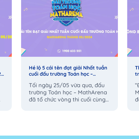
Hé lộ 5 cái tên đạt giải Nhất tuần
T
24
cuối đấu trường Toán học –
t
MathArena tháng 05/2024
t
Tối ngày 25/05 vừa qua, đấu
“
trường Toán học – MathArena
M
đã tổ chức vòng thi cuối cùng
đ
của kỳ thi tháng 5 – “đường...
1
r