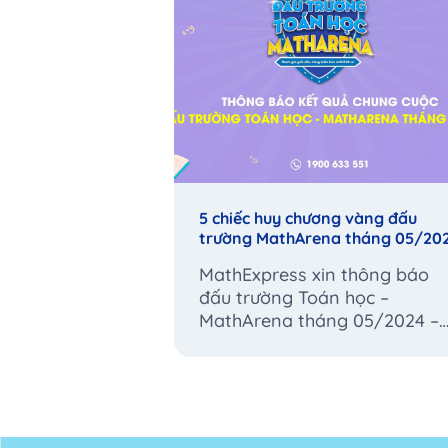
5 chiếc huy chương vàng đấu
trường MathArena tháng 05/20
đã tìm được “chủ nhân”
MathExpress xin thông báo
đấu trường Toán học –
MathArena tháng 05/2024 –
Kỳ thi cuối cùng của năm học
2023 – 2024 đã chính...