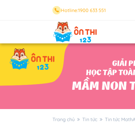
Hotline:
1900 633 551
Trang chủ
Tin tức
Tin tức Math