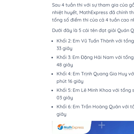
Sau 4 tuần thi với sự tham gia của g
nhiệt huyết, MathExpress đã chính t
tổng số điểm thi của cả 4 tuần cao nh
Dưới đây là 5 cái tên đạt giải Quán Q
️Khối 2: Em Vũ Tuấn Thành với tổng 
33 giây
️Khối 3: Em Đặng Hải Nam với tổng s
48 giây
️Khối 4: Em Trịnh Quang Gia Huy với
phút 16 giây
️Khối 5: Em Lê Minh Khoa với tổng s
03 giây
️Khối 6: Em Trần Hoàng Quân với tổ
giây