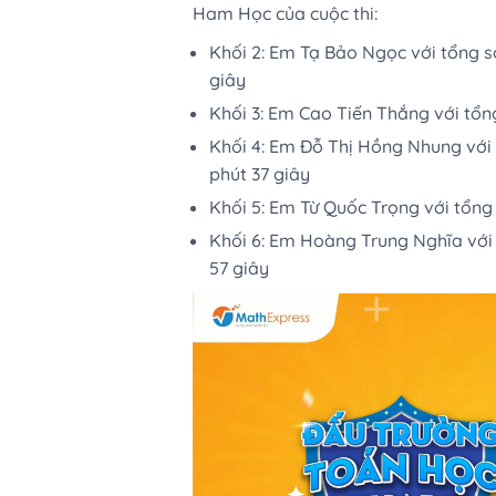
Ham Học của cuộc thi:
️Khối 2: Em Tạ Bảo Ngọc với tổng số
giây
️Khối 3: Em Cao Tiến Thắng với tổn
️Khối 4: Em Đỗ Thị Hồng Nhung với 
phút 37 giây
️Khối 5: Em Từ Quốc Trọng với tổng 
️Khối 6: Em Hoàng Trung Nghĩa với t
57 giây