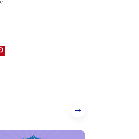
để
ail
Pinterest