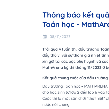
Thông báo kết quả
Toán học - MathAr
08/11/2023
Trải qua 4 tuần thi, đấu trường Toá
đầy thú vị với sự tham gia nhiệt tình
xin gửi tới các bậc phụ huynh và cá
MathArena kỳ thi tháng 11/2023 ở bà
Kết quả chung cuộc của đấu trường 
Đấu trường Toán học – MATHARENA là
cho học sinh từ lớp 2 đến lớp 6 vào t
Cuộc thi là một sân chơi “thứ thiệt” 
nước nói chung.