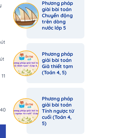
Phương pháp
y
giài bài toán
Chuyển động
trên dòng
nước lớp 5
hút
Phương pháp
út
giải bài toán
Giả thiết tạm
(Toán 4, 5)
 11
Phương pháp
giải bài toán
 40
Tính ngược từ
cuối (Toán 4,
5)