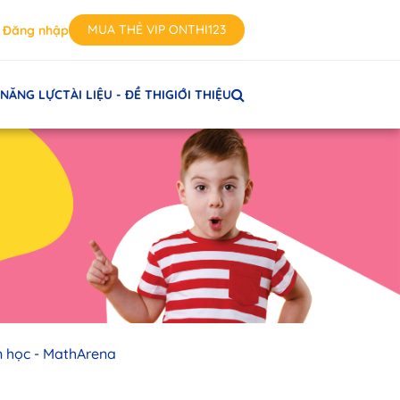
MUA THẺ VIP ONTHI123
Đăng nhập
 NĂNG LỰC
TÀI LIỆU - ĐỀ THI
GIỚI THIỆU
n học - MathArena