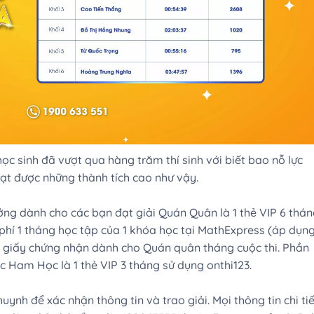
c sinh đã vượt qua hàng trăm thí sinh với biết bao nỗ lực
 đạt được những thành tích cao như vậy.
ưởng dành cho các bạn đạt giải Quán Quân là 1 thẻ VIP 6 thá
phí 1 tháng học tập của 1 khóa học tại MathExpress (áp dụn
 1 giấy chứng nhận dành cho Quán quân tháng cuộc thi. Phần
c Ham Học là 1 thẻ VIP 3 tháng sử dụng onthi123.
ynh để xác nhận thông tin và trao giải. Mọi thông tin chi tiế