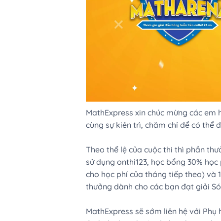
MathExpress xin chúc mừng các em họ
cùng sự kiên trì, chăm chỉ để có thể
Theo thể lệ của cuộc thi thì phần th
sử dụng onthi123, học bổng 30% học 
cho học phí của tháng tiếp theo) và
thưởng dành cho các bạn đạt giải Só
MathExpress sẽ sớm liên hệ với Phụ hu