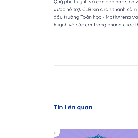
Quý phụ huynh và các bạn học sinh v
được hỗ trợ. CLB xin chân thành cảm
đấu trường Toán học - MathArena và 
huynh và các em trong những cuộc thi
Tin liên quan