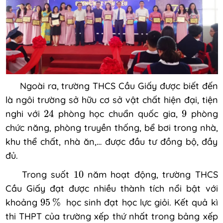
Ngoài ra, trường THCS Cầu Giấy được biết đến
là ngôi trường sở hữu cơ sở vật chất hiện đại, tiện
24
9
nghi với
24
phòng học chuẩn quốc gia,
9
phòng
chức năng, phòng truyền thống, bể bơi trong nhà,
khu thể chất, nhà ăn,… được đầu tư đồng bộ, đầy
đủ.
10
Trong suốt
10
năm hoạt động, trường THCS
Cầu Giấy đạt được nhiều thành tích nổi bật với
95
%
khoảng
95
%
học sinh đạt học lực giỏi. Kết quả kì
thi THPT của trường xếp thứ nhất trong bảng xếp