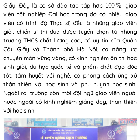
100
%
Giấy. Đây là cơ sở đào tạo tập hợp
100
%
giáo
viên tốt nghiệp Đại học trong đó có nhiều giáo
viên có trình độ Thạc sĩ, đều là những giáo viên
giỏi, chiến sĩ thi đua được tuyển chọn từ những
trường THCS chất lượng cao, có uy tín của Quận
Cầu Giấy và Thành phố Hà Nội, có năng lực
chuyên môn vững vàng, có kinh nghiệm ôn thi học
sinh giỏi, du học quốc tế và phẩm chất đạo đức
tốt, tâm huyết với nghề, có phong cách ứng xử
thân thiện với học sinh và phụ huynh học sinh.
Ngoài ra, trường còn mời đội ngũ giáo viên người
nước ngoài có kinh nghiệm giảng dạy, thân thiện
với học sinh.