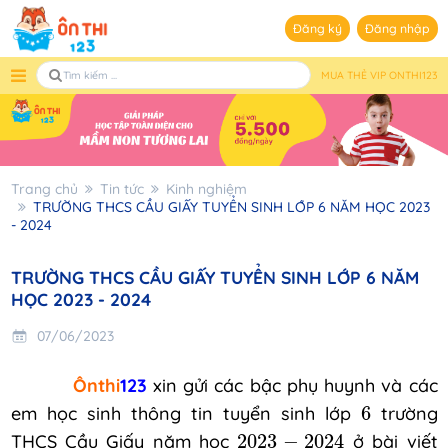
Đăng ký
Đăng nhập
MUA THẺ VIP ONTHI123
Trang chủ
Tin tức
Kinh nghiệm
TRƯỜNG THCS CẦU GIẤY TUYỂN SINH LỚP 6 NĂM HỌC 2023
- 2024
TRƯỜNG THCS CẦU GIẤY TUYỂN SINH LỚP 6 NĂM
HỌC 2023 - 2024
07/06/2023
Ônthi
123
xin gửi các bậc phụ huynh và các
6
em học sinh thông tin tuyển sinh lớp
6
trường
2023
-
2024
THCS Cầu Giấy năm học
2023
−
2024
ở bài viết