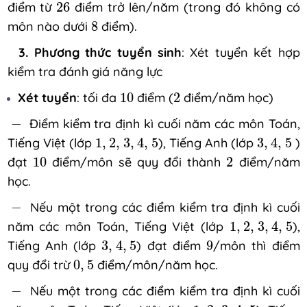
26
điểm từ
26
điểm trở lên/năm (trong đó không có
8
môn nào dưới
8
điểm).
3. Phương thức tuyển sinh
: Xét tuyển kết hợp
kiểm tra đánh giá năng lực
10
2
Xét tuyển
: tối đa
10
điểm (
2
điểm/năm học)
-
−
Điểm kiểm tra định kì cuối năm các môn Toán,
1
,
2
,
3
,
4
,
5
3
,
4
,
5
Tiếng Việt (lớp
1
,
2
,
3
,
4
,
5
), Tiếng Anh (lớp
3
,
4
,
5
)
10
2
đạt
10
điểm/môn sẽ quy đổi thành
2
điểm/năm
học.
-
−
Nếu một trong các điểm kiểm tra định kì cuối
1
,
2
,
3
,
4
,
5
năm các môn Toán, Tiếng Việt (lớp
1
,
2
,
3
,
4
,
5
),
3
,
4
,
5
9
Tiếng Anh (lớp
3
,
4
,
5
) đạt điểm
9
/môn thì điểm
0
,
5
quy đổi trừ
0
,
5
điểm/môn/năm học.
-
−
Nếu một trong các điểm kiểm tra định kì cuối
1
,
2
,
3
,
4
,
5