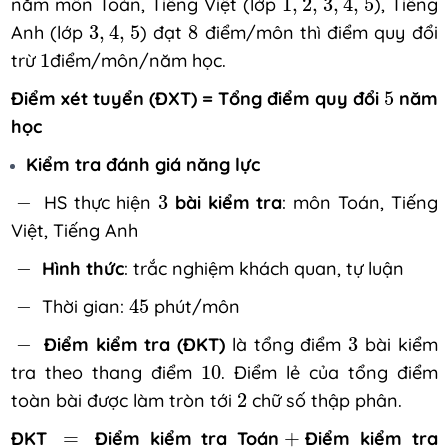
năm môn Toán, Tiếng Việt (lớp
1
,
2
,
3
,
4
,
5
), Tiếng
3
,
4
,
5
8
Anh (lớp
3
,
4
,
5
) đạt
8
điểm/môn thì điểm quy đổi
1
trừ
1
điểm/môn/năm học.
5
Điểm xét tuyển (ĐXT) = Tổng điểm quy đổi
5
năm
học
Kiểm tra đánh giá năng lực
3
-
−
HS thực hiện
3
bài kiểm tra
: môn Toán, Tiếng
Việt, Tiếng Anh
-
−
Hình thức
: trắc nghiệm khách quan, tự luận
45
-
−
Thời gian:
45
phút/môn
3
-
−
Điểm kiểm tra (ĐKT)
là tổng điểm
3
bài kiểm
10
tra theo thang điểm
10
. Điểm lẻ của tổng điểm
2
toàn bài được làm tròn tới
2
chữ số thập phân.
+
=
ĐKT
=
Điểm kiểm tra Toán
+
Điểm kiểm tra