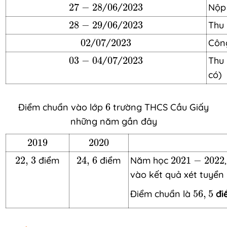
27
-
28
06
2023
27
−
28
/
06
/
2023
Nộp
28
-
29
06
2023
28
−
29
/
06
/
2023
Thu 
02
07
2023
02
/
07
/
2023
Công
03
-
04
07
2023
03
−
04
/
07
/
2023
Thu 
có)
6
Điểm chuẩn vào lớp
6
trường THCS Cầu Giấy
những năm gần đây
2019
2020
2019
2020
22
,
3
24
,
6
2021
-
2022
22
,
3
điểm
24
,
6
điểm
Năm học
2021
−
2022
vào kết quả xét tuyển
56
,
5
Điểm chuẩn là
56
,
5
đi