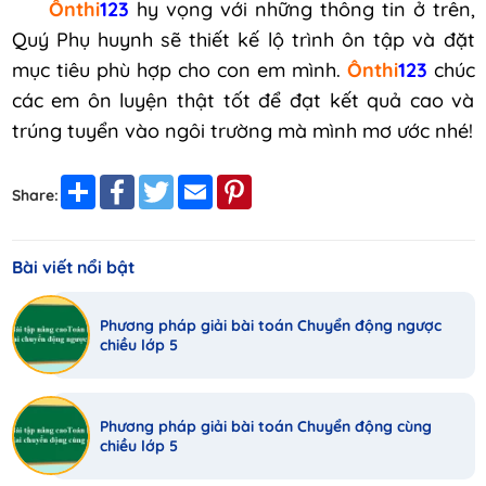
Ônthi
123
hy vọng với những thông tin ở trên,
Quý Phụ huynh sẽ thiết kế lộ trình ôn tập và đặt
mục tiêu phù hợp cho con em mình.
Ônthi
123
chúc
các em ôn luyện thật tốt để đạt kết quả cao và
trúng tuyển vào ngôi trường mà mình mơ ước nhé!
Share
Facebook
Twitter
Email
Pinterest
Share:
Bài viết nổi bật
Phương pháp giải bài toán Chuyển động ngược
chiều lớp 5
Phương pháp giải bài toán Chuyển động cùng
chiều lớp 5