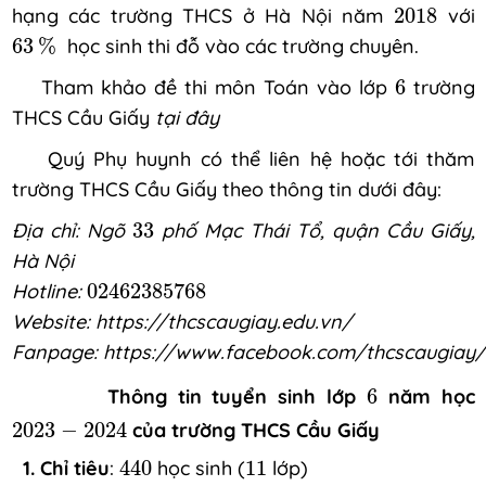
2018
hạng các trường THCS ở Hà Nội năm
2018
với
63
%
63
%
học sinh thi đỗ vào các trường chuyên.
6
Tham khảo đề thi môn Toán vào lớp
6
trường
THCS Cầu Giấy
tại đây
Quý Phụ huynh có thể liên hệ hoặc tới thăm
trường THCS Cầu Giấy theo thông tin dưới đây:
33
Địa chỉ: Ngõ
33
phố Mạc Thái Tổ, quận Cầu Giấy,
Hà Nội
024
6238
5768
Hotline:
024
6238
5768
Website:
https://thcscaugiay.edu.vn/
Fanpage:
https://www.facebook.com/thcscaugiay/
6
Thông tin tuyển sinh lớp
6
năm học
2023
-
2024
2023
−
2024
của trường THCS Cầu Giấy
440
11
1. Chỉ tiêu
:
440
học sinh (
11
lớp)