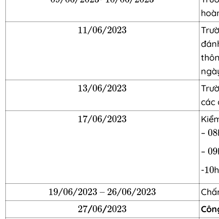
hoàn
11
06
2023
11
/
06
/
2023
Trườ
đánh
thôn
ngà
13
06
2023
13
/
06
/
2023
Trườ
các 
17
06
2023
17
/
06
/
2023
Kiểm
08
–
08
09
–
09
10
-
10
h
19
06
2023
–
26
06
2023
19
/
06
/
2023
–
26
/
06
/
2023
Chấm
27
06
2023
27
/
06
/
2023
Côn