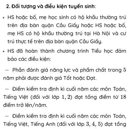
2. Đối tượng và điều kiện tuyển sinh
:
HS hoặc bố, mẹ học sinh có hộ khẩu thường trú
trên địa bàn quận Cầu Giấy hoặc HS hoặc bố,
mẹ HS có hộ khẩu thường trú tại Hà Nội và cư
trú thực tế trên địa bàn quận Cầu Giấy.
HS đã hoàn thành chương trình Tiểu học đảm
bảo các điều kiện:
5
-
−
Phần đánh giá năng lực và phẩm chất trong
5
năm phải được đánh giá Tốt hoặc Đạt.
-
−
Điểm kiểm tra định kì cuối năm các môn Toán,
1
,
2
18
Tiếng Việt (đối với lớp
1
,
2
) đạt tổng điểm từ
18
điểm trở lên/năm.
-
−
Điểm kiểm tra định kì cuối năm các môn Toán,
3
,
4
,
5
Tiếng Việt, Tiếng Anh (đối với lớp
3
,
4
,
5
) đạt tổng