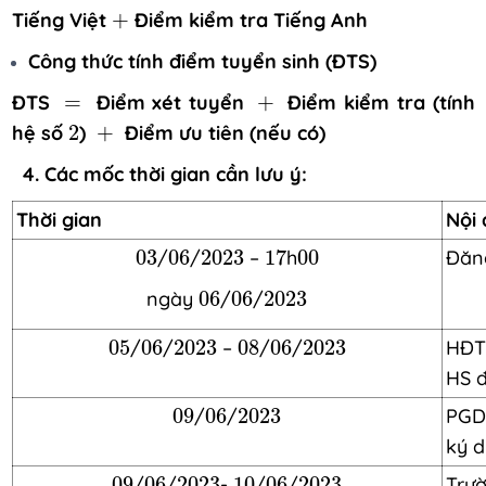
+
Tiếng Việt
+
Điểm kiểm tra Tiếng Anh
Công thức tính điểm tuyển sinh (ĐTS)
+
=
ĐTS
=
Điểm xét tuyển
+
Điểm kiểm tra (tính
2
+
hệ số
2
)
+
Điểm ưu tiên (nếu có)
4. Các mốc thời gian cần lưu ý:
Thời gian
Nội
03
06
2023
17
00
03
/
06
/
2023
–
17
h
00
Đăng
06
06
2023
ngày
06
/
06
/
2023
05
06
2023
08
06
2023
05
/
06
/
2023
–
08
/
06
/
2023
HĐTS
HS đ
09
06
2023
09
/
06
/
2023
PGD 
ký d
09
06
2023
10
06
2023
09
/
06
/
2023
-
10
/
06
/
2023
Trườ