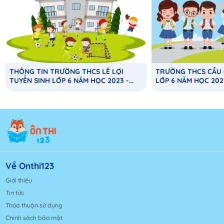
THÔNG TIN TRƯỜNG THCS LÊ LỢI
TRƯỜNG THCS CẦU 
TUYỂN SINH LỚP 6 NĂM HỌC 2023 -
LỚP 6 NĂM HỌC 202
2024
Về Onthi123
Giới thiệu
Tin tức
Thỏa thuận sử dụng
Chính sách bảo mật