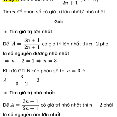
2
+
1
n
n
Tìm
để phân số có giá trị lớn nhất/ nhỏ nhất.
n
Giải
∗
∗
Tìm giá trị lớn nhất:
A
=
3
n
+
1
2
n
+
1
3
+
1
n
n
–
2
Để
=
có giá trị lớn nhất thì
–
2
phải
A
n
2
+
1
n
là
số nguyên dương nhỏ nhất
⇒
n
-
2
=
1
⇒
n
=
3
⇒
−
2
=
1
⇒
=
3
n
n
n
=
3
Khi đó GTLN của phân số tại
=
3
là:
n
A
=
3
3
-
2
=
3
3
=
=
3
.
A
3
−
2
∗
∗
Tìm giá trị nhỏ nhất:
A
=
3
n
+
1
2
n
+
1
3
+
1
n
n
-
2
Để
=
có giá trị nhỏ nhất thì
−
2
phải
A
n
2
+
1
n
là
số nguyên âm lớn nhất