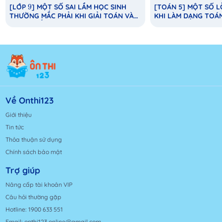
9
[LỚP
9
] MỘT SỐ SAI LẦM HỌC SINH
[TOÁN 5] MỘT SỐ L
THƯỜNG MẮC PHẢI KHI GIẢI TOÁN VÀ
KHI LÀM DẠNG TOÁN
CÁCH KHẮC PHỤC
TRĂM
Về Onthi123
Giới thiệu
Tin tức
Thỏa thuận sử dụng
Chính sách bảo mật
Trợ giúp
Nâng cấp tài khoản VIP
Câu hỏi thường gặp
Hotline: 1900 633 551
Email: onthi123.online@gmail.com