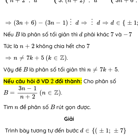
3
.
(
+
2
)
⋮
+
2
⋮
3
+
6
⋮
n
d
n
d
n
⇒
(
3
n
+
6
)
-
(
3
n
-
1
)
⋮
d
⇒
⋮
d
⇒
d
∈
{
±
1
;
±
7
}
⇒
(
3
+
6
)
−
(
3
−
1
)
⋮
⇒
⋮
⇒
∈
{
±
1
n
n
d
d
d
d
B
7
-
7
Nếu
là phân số tối giản thì
phải khác
7
và
−
7
B
d
n
+
2
7
Tức là
+
2
không chia hết cho
7
n
⇒
n
≠
7
k
+
5
(
k
∈
ℤ
)
Z
⇒
≠
7
+
5
(
∈
)
.
n
k
k
n
≠
7
k
+
5
B
Vậy để
là phân số tối giản thì
≠
7
+
5
.
B
n
k
2
Nếu câu hỏi ở VD
2
đổi thành:
Cho phân số
B
=
3
n
-
1
n
+
2
3
−
1
n
(
n
∈
ℤ
)
Z
=
(
∈
)
.
B
n
+
2
n
B
n
Tìm
để phân số
rút gọn được.
n
B
Giải
d
∈
{
(
±
1
;
±
7
}
Trình bày tương tự đến bước
∈
{
(
±
1
;
±
7
}
d