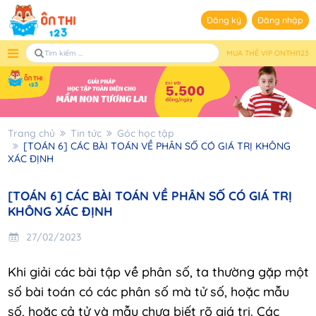
Đăng ký
Đăng nhập
MUA THẺ VIP ONTHI123
Trang chủ
Tin tức
Góc học tập
[TOÁN 6] CÁC BÀI TOÁN VỀ PHÂN SỐ CÓ GIÁ TRỊ KHÔNG
XÁC ĐỊNH
[TOÁN 6] CÁC BÀI TOÁN VỀ PHÂN SỐ CÓ GIÁ TRỊ
KHÔNG XÁC ĐỊNH
27/02/2023
Khi giải các bài tập về phân số, ta thường gặp một
số bài toán có các phân số mà tử số, hoặc mẫu
số, hoặc cả tử và mẫu chưa biết rõ giá trị. Các