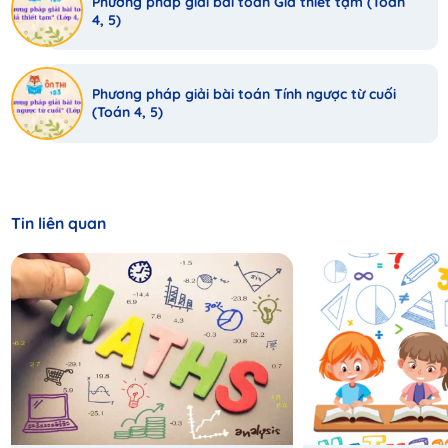
Phương pháp giải bài toán Giả thiết tạm (Toán
4, 5)
Phương pháp giải bài toán Tính ngược từ cuối
(Toán 4, 5)
Tin liên quan