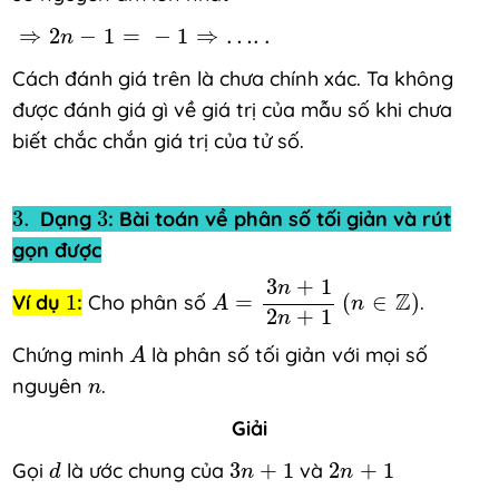
⇒
2
n
-
1
=
-
1
⇒
…
.
.
⇒
2
−
1
=
−
1
⇒
…
.
.
n
Cách đánh giá trên là chưa chính xác. Ta không
được đánh giá gì về giá trị của mẫu số khi chưa
biết chắc chắn giá trị của tử số.
3
.
3
3
.
Dạng
3
: Bài toán về phân số tối giản và rút
gọn được
A
=
3
n
+
1
2
n
+
1
3
+
1
n
(
n
∈
ℤ
)
1
Z
Ví dụ
1
:
Cho phân số
=
(
∈
)
.
A
n
2
+
1
n
A
Chứng minh
là phân số tối giản với mọi số
A
n
nguyên
.
n
Giải
d
3
n
+
1
2
n
+
1
Gọi
là ước chung của
3
+
1
và
2
+
1
d
n
n