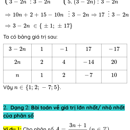
3
−
2
⋮
3
−
2
5
.
(
3
−
2
)
⋮
3
−
2
n
n
n
n
⇒
10
n
+
2
+
15
-
10
n
⋮
3
-
2
n
⇒
17
⋮
3
-
2
n
⇒
10
+
2
+
15
−
10
⋮
3
−
2
⇒
17
⋮
3
−
2
n
n
n
n
⇒
3
-
2
n
∈
{
±
1
;
±
17
}
⇒
3
−
2
∈
{
±
1
;
±
17
}
n
Ta có bảng giá trị sau:
3
-
2
n
1
-
1
17
-
17
3
−
2
1
−
1
17
−
17
n
2
n
2
4
-
14
20
2
2
4
−
14
20
n
1
2
-
7
10
n
1
2
−
7
10
n
n
∈
{
1
;
2
;
-
7
;
5
}
Vậy
∈
{
1
;
2
;
−
7
;
5
}
.
n
2
.
2
2
.
Dạng
2
: Bài toán về giá trị lớn nhất/ nhỏ nhất
của phân số
A
=
3
n
+
1
2
n
+
1
3
+
1
n
(
n
∈
ℤ
)
1
Z
Ví dụ
1
:
Cho phân số
=
(
∈
)
.
A
n