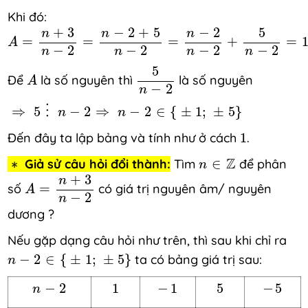
Khi đó:
A
=
n
+
3
n
-
2
=
n
-
2
+
5
n
-
2
=
n
-
2
n
-
2
+
5
n
-
2
=
1
+
5
n
-
2
−
2
+
5
−
2
5
+
3
n
n
n
=
=
=
+
=
A
−
2
−
2
−
2
−
2
n
n
n
n
5
n
-
2
5
A
Để
là số nguyên thì
là số nguyên
A
−
2
n
⇒
5
⋮
n
-
2
⇒
n
-
2
∈
{
±
1
;
±
5
}
⇒
5
⋮
−
2
⇒
−
2
∈
{
±
1
;
±
5
}
n
n
1
Đến đây ta lập bảng và tính như ở cách
1
.
n
∈
ℤ
∗
Z
∗
Giả sử câu hỏi đổi thành:
Tìm
∈
để phân
n
A
=
n
+
3
n
-
2
+
3
n
số
=
có giá trị nguyên âm/ nguyên
A
−
2
n
dương ?
Nếu gặp dạng câu hỏi như trên, thì sau khi chỉ ra
n
-
2
∈
{
±
1
;
±
5
}
−
2
∈
{
±
1
;
±
5
}
ta có bảng giá trị sau:
n
n
-
2
1
-
1
5
-
5
−
2
1
−
1
5
−
5
n