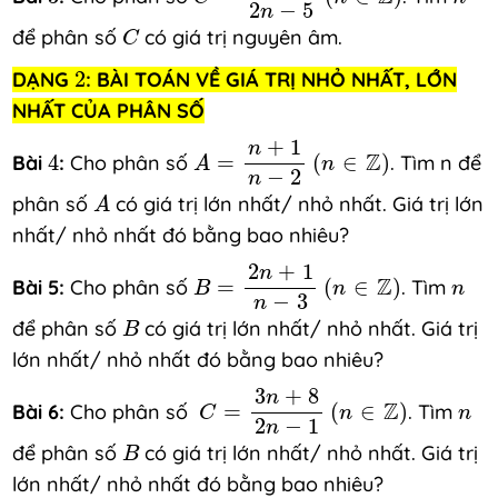
2
−
5
n
C
để phân số
có giá trị nguyên âm.
C
2
DẠNG
2
: BÀI TOÁN VỀ GIÁ TRỊ NHỎ NHẤT, LỚN
NHẤT CỦA PHÂN SỐ
A
=
n
+
1
n
-
2
+
1
n
(
n
∈
ℤ
)
4
Z
Bài
4
:
Cho phân số
=
(
∈
)
. Tìm n để
A
n
−
2
n
A
phân số
có giá trị lớn nhất/ nhỏ nhất.
Giá trị lớn
A
nhất/ nhỏ nhất đó bằng bao nhiêu?
B
=
2
n
+
1
n
-
3
2
+
1
n
(
n
∈
ℤ
)
n
Z
Bài 5:
Cho phân số
=
(
∈
)
. Tìm
B
n
n
−
3
n
B
để phân số
có giá trị lớn nhất/ nhỏ nhất.
Giá trị
B
lớn nhất/ nhỏ nhất đó bằng bao nhiêu?
C
=
3
n
+
8
2
n
-
1
3
+
8
n
(
n
∈
ℤ
)
n
Z
Bài 6:
Cho phân số
=
(
∈
)
. Tìm
C
n
n
2
−
1
n
B
để phân số
có giá trị lớn nhất/ nhỏ nhất.
Giá trị
B
lớn nhất/ nhỏ nhất đó bằng bao nhiêu?